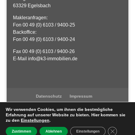
63329 Egelsbach
Makleranfragen:
Fon 00 49 (0) 6103 / 9400-25
Backoffice:
Fon 00 49 (0) 6103 / 9400-24
Fax 00 49 (0) 6103 / 9400-26
E-Mail info@k3-immobilien.de
Datenschutz
Impressum
Wir verwenden Cookies, um ihnen die bestmögliche
Erfahrung auf unserer Website zu bieten. Hier kommen sie
zu den
Einstellungen
.
K3 Immobilien
| Egelsbach / Langen| ©
2021
Umsetzung
GDPR Cooki
Zustimmen
Ablehnen
Einstellungen