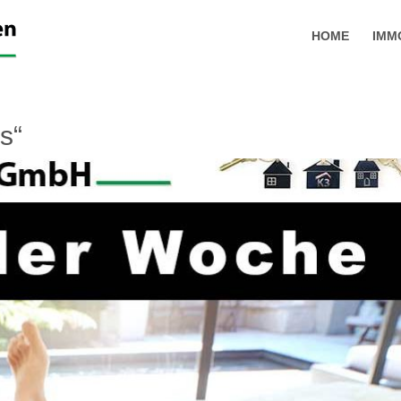
HOME
IMM
s“