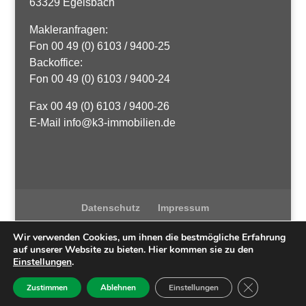
63329 Egelsbach
Makleranfragen:
Fon 00 49 (0) 6103 / 9400-25
Backoffice:
Fon 00 49 (0) 6103 / 9400-24
Fax 00 49 (0) 6103 / 9400-26
E-Mail info@k3-immobilien.de
Datenschutz
Impressum
Wir verwenden Cookies, um ihnen die bestmögliche Erfahrung
auf unserer Website zu bieten. Hier kommen sie zu den
Einstellungen
.
K3 Immobilien
| Egelsbach / Langen| ©
2021
Umsetzung
GDPR Cookie-
Zustimmen
Ablehnen
Einstellungen