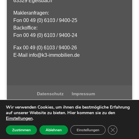
63329 Egelsbach
Makleranfragen:
Fon 00 49 (0) 6103 / 9400-25
Backoffice:
Fon 00 49 (0) 6103 / 9400-24
Fax 00 49 (0) 6103 / 9400-26
E-Mail info@k3-immobilien.de
Datenschutz
Impressum
Wir verwenden Cookies, um ihnen die bestmögliche Erfahrung
auf unserer Website zu bieten. Hier kommen sie zu den
Einstellungen
.
K3 Immobilien
| Egelsbach / Langen| ©
2021
Umsetzung
GDPR Cookie-
Zustimmen
Ablehnen
Einstellungen