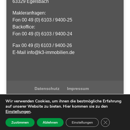
63329 Egelsbach
Makleranfragen:
Fon 00 49 (0) 6103 / 9400-25
Backoffice:
Fon 00 49 (0) 6103 / 9400-24
Fax 00 49 (0) 6103 / 9400-26
E-Mail info@k3-immobilien.de
Datenschutz
Impressum
Wir verwenden Cookies, um ihnen die bestmögliche Erfahrung
auf unserer Website zu bieten. Hier kommen sie zu den
Einstellungen
.
K3 Immobilien
| Egelsbach / Langen| ©
2021
Umsetzung
GDPR Cookie-
Zustimmen
Ablehnen
Einstellungen