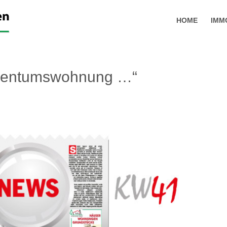
HOME
IMM
igentumswohnung …“